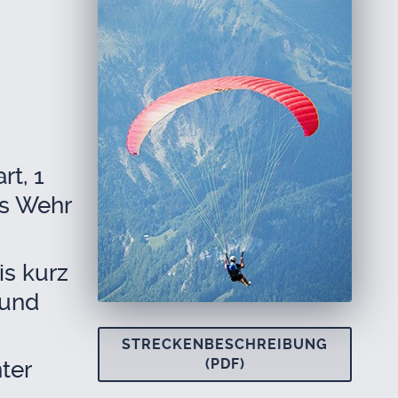
rt, 1
das Wehr
is kurz
 und
STRE­CKEN­BE­SCHREI­BUNG
(PDF)
­ter