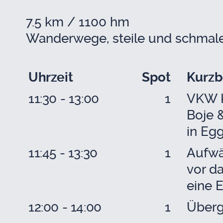
7.5 km / 1100 hm
Wan­der­we­ge, stei­le und schma­l
Uhr­zeit
Spot
Kurz­b
11:30 - 13:00
1
VKW Kr
Boje &
in Eg
11:45 - 13:30
1
Auf­wä
vor d
eine E
12:00 - 14:00
1
Über­g