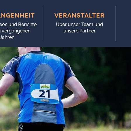
N­GEN­HEIT
VER­AN­STAL­TER
deos und Berichte
Über unser Team und
n vergangenen
unsere Partner
Jahren