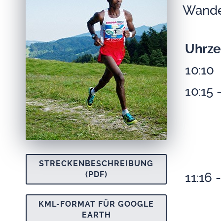
Wan­de
Uhr­ze
10:10
10:15 
STRE­CKEN­BE­SCHREI­BUNG
(PDF)
11:16 
KML-FOR­MAT FÜR GOOG­LE
EARTH