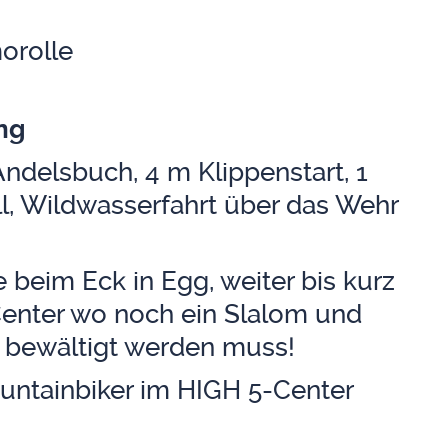
­rol­le
ung
dels­buch, 4 m Klip­pen­start, 1
ll, Wild­was­ser­fahrt über das Wehr
ge beim Eck in Egg, wei­ter bis kurz
en­ter wo noch ein Sla­lom und
le bewäl­tigt wer­den muss!
n­tain­bi­ker im HIGH 5-Cen­ter