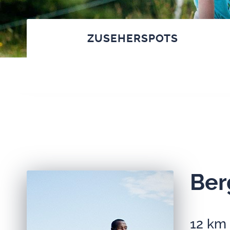
ZUSE­HER­SPOTS
Ber
12 km