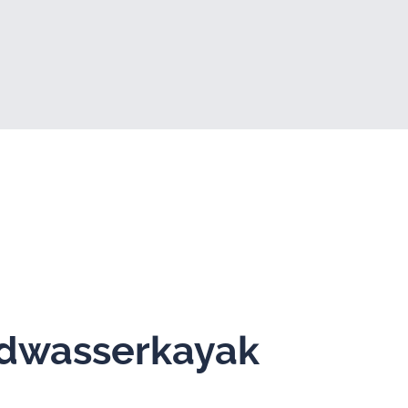
­was­ser­ka­yak