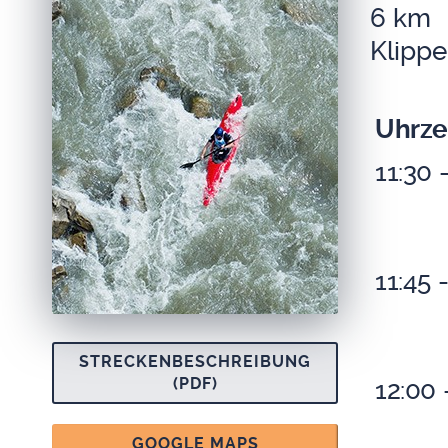
6 km
Klip­pe
Uhr­ze
11:30 
11:45 
STRE­CKEN­BE­SCHREI­BUNG
(PDF)
12:00 
GOOGLE MAPS