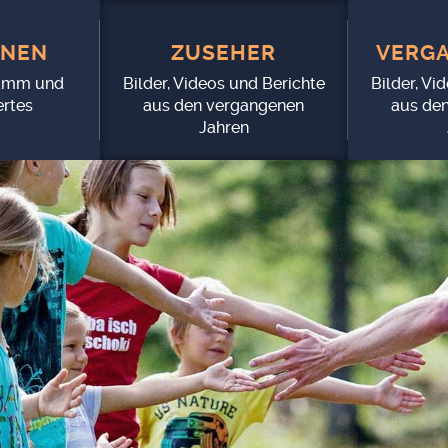
­NEN
ZUSE­HER
VER­GA
amm und
Bilder, Videos und Berichte
Bilder, Vi
rtes
aus den vergangenen
aus de
Jahren