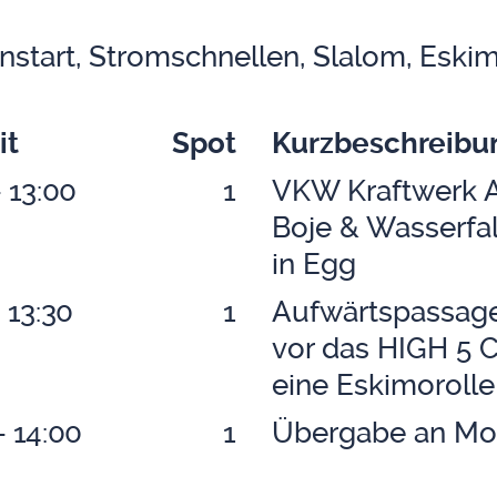
n­start, Strom­schnel­len, Sla­lom, Eski­mo
it
Spot
Kurz­be­schrei­b
- 13:00
1
VKW Kraft­werk An
Boje & Was­ser­fa
in Egg
- 13:30
1
Auf­wärts­pas­sa­
vor das HIGH 5 C
eine Eski­mo­rol­
- 14:00
1
Über­ga­be an Mou