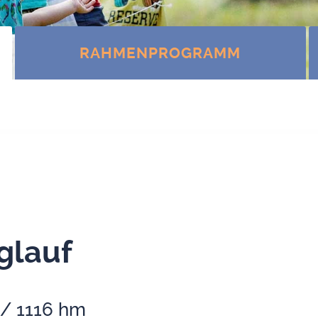
RAH­MEN­PRO­GRAMM
g­lauf
 / 1116 hm