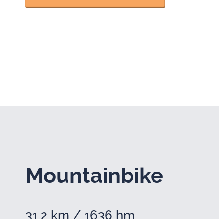
Moun­tain­bike
31.2 km / 1636 hm