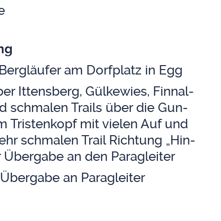
e
ung
Berg­läu­fer am Dorf­platz in Egg
r Ittens­berg, Gül­ke­wies, Fin­n­al­
nd schma­len Trails über die Gun­
am Tris­ten­kopf mit vie­len Auf und
hr schma­len Trail Rich­tung „Hin­
ur Über­ga­be an den Para­glei­ter
, Über­ga­be an Para­glei­ter