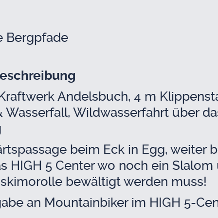
e Berg­pfa­de
e­schrei­bung
aft­werk Andels­buch, 4 m Klip­pen­sta
 Was­ser­fall, Wild­was­ser­fahrt über 
g
rts­pas­sa­ge beim Eck in Egg, wei­ter b
as HIGH 5 Cen­ter wo noch ein Sla­lom
ski­mo­rol­le bewäl­tigt wer­den muss!
a­be an Moun­tain­bi­ker im HIGH 5-Cen