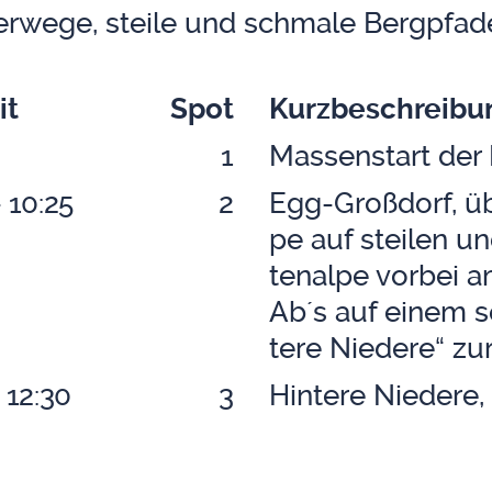
r­we­ge, stei­le und schma­le Berg­pfa­d
it
Spot
Kurz­be­schrei­b
1
Mas­sen­start der 
- 10:25
2
Egg-Groß­dorf, übe
pe auf stei­len u
ten­al­pe vor­bei 
Ab´s auf einem se
te­re Nie­de­re“ z
- 12:30
3
Hin­te­re Nie­de­re