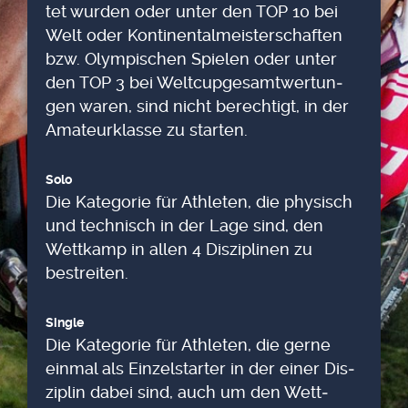
tet wur­den oder unter den TOP 10 bei
Welt oder Kon­ti­nen­tal­meis­ter­schaf­ten
bzw. Olym­pi­schen Spie­len oder unter
den TOP 3 bei Welt­cup­ge­samt­wer­tun­
gen waren, sind nicht berech­tigt, in der
Ama­teur­klas­se zu star­ten.
Solo
Die Kate­go­rie für Ath­le­ten, die phy­sisch
und tech­nisch in der Lage sind, den
Wett­kamp in allen 4 Dis­zi­pli­nen zu
bestrei­ten.
Sin­gle
Die Kate­go­rie für Ath­le­ten, die ger­ne
ein­mal als Ein­zel­star­ter in der einer Dis­
zi­plin dabei sind, auch um den Wett­