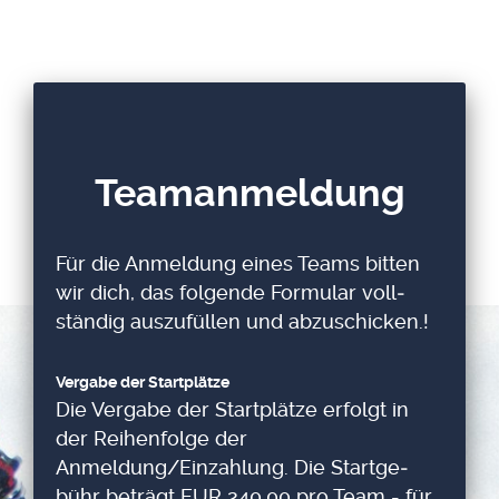
Tea­man­mel­dung
Für die Anmel­dung eines Teams bit­ten
wir dich, das fol­gen­de For­mu­lar voll­
stän­dig aus­zu­fül­len und abzu­schi­cken.!
Ver­ga­be der Start­plät­ze
Die Ver­ga­be der Start­plät­ze erfolgt in
der Rei­hen­fol­ge der
Anmeldung/Einzahlung. Die Start­ge­
bühr beträgt EUR 240,00 pro Team - für