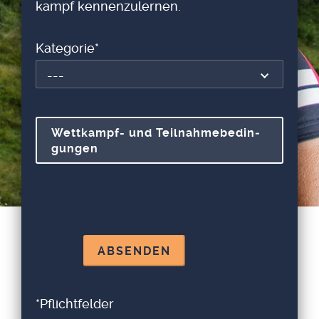
kampf ken­nen­zu­ler­nen.
Kate­go­rie*
---
Wett­kampf- und Teil­nah­me­be­din­
gun­gen
*Pflicht­fel­der