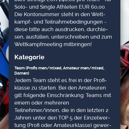
Solo- und Sin­gle Ath­le­ten EUR 60,00.
Die Kon­to­num­mer steht in den Wett­
kampf- und Teil­nah­me­be­din­gun­gen -
die­se bit­te auch aus­dru­cken, durch­le­
sen, aus­fül­len, unter­schrei­ben und zum
Wett­kampf­mee­ting mit­brin­gen!
Kate­go­rie
Team (Pro­fis men/mixed, Ama­teur men/mixed,
Damen)
Jedem Team steht es frei in der Pro­fi­
klas­se zu star­ten. Bei den Ama­teu­ren
gilt fol­gen­de Ein­schrän­kung: Teams mit
einem oder meh­re­ren
Teilnehmer/innen, die in den letz­ten 2
Jah­ren unter den TOP 5 der Ein­zel­wer­
tung (Pro­fi oder Ama­teur­klas­se) gewer­